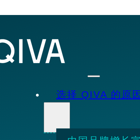
选择 QIVA 的原