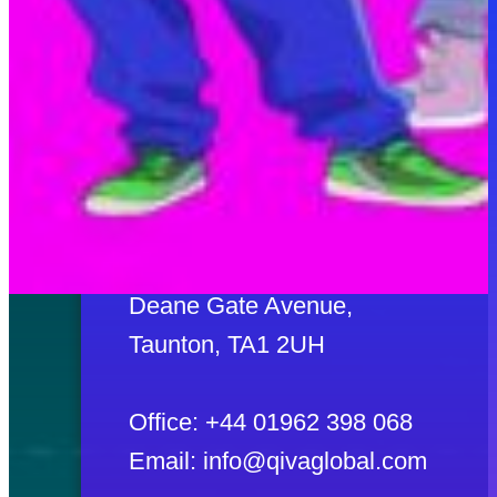
CONTACT US
UNITED KINGDOM
QIVA Global Limited
Winchester House,
Deane Gate Avenue,
Taunton, TA1 2UH
Office: +44 01962 398 068
Email: info@qivaglobal.com